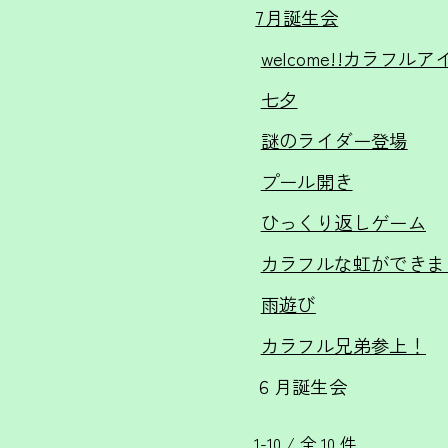
7月誕生会
welcome!!カラフル
七夕
謎のライダー登場
プール開き
ひっくり返しゲーム
カラフルな虹ができま
雨遊び
カラフル兄弟参上！
６月誕生会
1-10 / 全 10 件