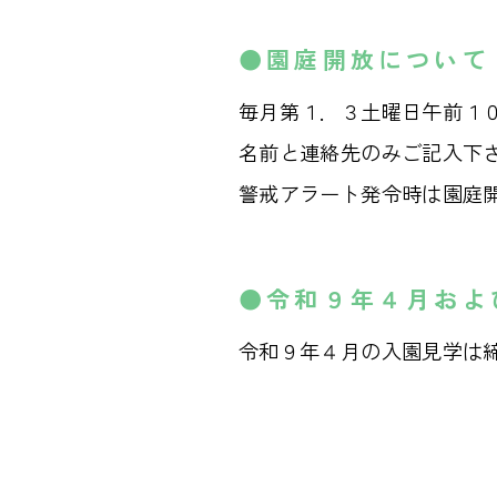
●園庭開放について
毎月第１．３土曜日午前１
名前と連絡先のみご記入下
警戒アラート発令時は園庭
●令和９年４月およ
令和９年４月の入園見学は